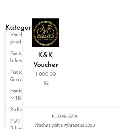
Kategorie
Všechny
produkty
Factor
K&K
bikes
Voucher
Factor
1 000,00
Gravel
Kč
Factor
MTB
Ridley
KOLO&KÁVA
FUJI
Všechna práva vyhrazena 2020
Bikes