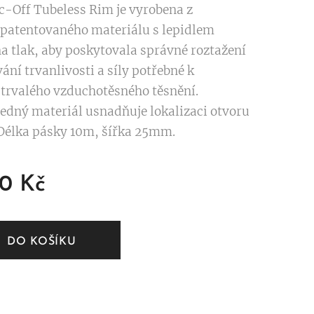
-Off Tubeless Rim je vyrobena z
 patentovaného materiálu s lepidlem
na tlak, aby poskytovala správné roztažení
ání trvanlivosti a síly potřebné k
 trvalého vzduchotěsného těsnění.
edný materiál usnadňuje lokalizaci otvoru
 Délka pásky 10m, šířka 25mm.
00
Kč
DO KOŠÍKU