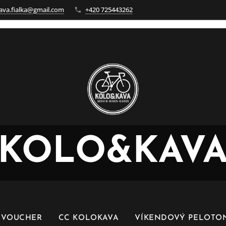
ava.fialka@gmail.com
+420 725443262
KOLO&KAV
 VOUCHER
CC KOLOKAVA
VÍKENDOVÝ PELOTO