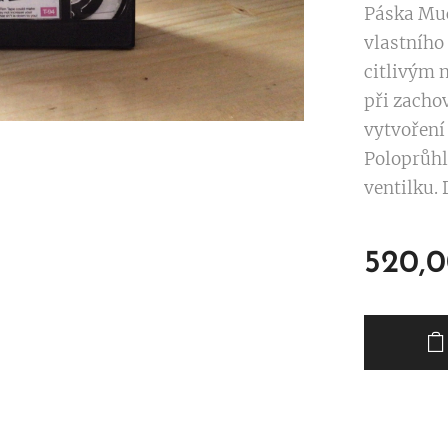
Páska Muc
vlastního
citlivým 
při zachov
vytvoření
Poloprůhl
ventilku.
520,